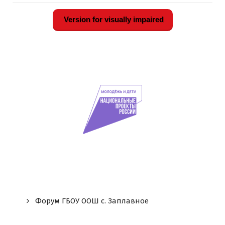
Version for visually impaired
Форум ГБОУ ООШ c. Заплавное