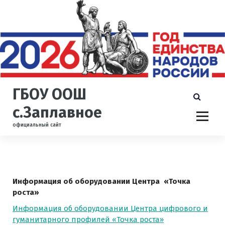
П
е
р
е
й
т
и
к
ГБОУ ООШ
с
о
с.Заплавное
д
официальный сайт
е
р
ж
и
м
Информация об оборудовании Центра «Точка
о
роста»
м
у
Информация об оборудовании Центра цифрового и
гуманитарного профилей «Точка роста»