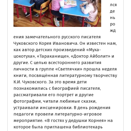
лся
де
нь
ро
жд
ения замечательного русского писателя
Чуковского Корея Ивановича. Он известен нам,
как автор детских произведений «Муха-
цокотуха», «Тараканище», «Доктор Айболит» и
другие. С целью всестороннего развития
личности в группе «Светлячки» прошла неделя
книги, посвящённая литературному творчеству
К.И. Чуковского. За это время дети
познакомились с биографией писателя,
рассматривали его портрет и другие
фотографии, читали любимые сказки,
устраивали инсценировки. В день рождения
педагоги провели литературно-игровое
мероприятие. «В гостях у дедушки Корнея» на
которое была приглашена библиотекарь