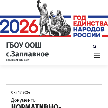
П
е
р
е
й
т
и
к
ГБОУ ООШ
с
о
с.Заплавное
д
официальный сайт
е
р
ж
и
Дошкольное образование
м
о
Окт 17 2024
м
у
Документы
НОРМАТИВНО-