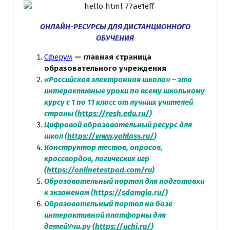
ОНЛАЙН-РЕСУРСЫ ДЛЯ ДИСТАНЦИОННОГО
ОБУЧЕНИЯ
Сферум
— главная страница
образовательного учреждения
«Российская электронная школа» – это
интерактивные уроки по всему школьному
курсу с 1 по 11 класс от лучших учителей
страны (
https://resh.edu.ru/
)
Цифровой образовательный ресурс для
школ (
https://www.yaklass.ru/
)
Конструктор тестов, опросов,
кроссвордов, логических игр
(
https://onlinetestpad.com/ru
)
Образовательный портал для подготовки
к экзаменам (
https://sdamgia.ru/
)
Образовательный портал на базе
интерактивной платформы для
детей
Учи.ру (
https://uchi.ru/
)