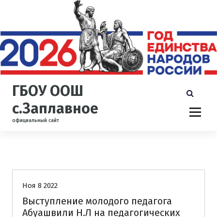
П
е
р
е
й
т
и
к
ГБОУ ООШ
с
о
с.Заплавное
д
официальный сайт
е
р
ж
и
Наставничество
м
о
Ноя 8 2022
м
у
Выступление молодого педагога
Абуашвили Н.Л на педагогических