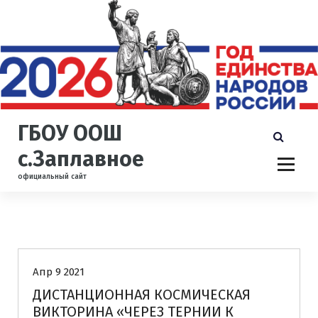
П
е
р
е
й
т
и
к
ГБОУ ООШ
с
о
с.Заплавное
д
официальный сайт
е
р
ж
и
Новости
м
о
Апр 9 2021
м
у
ДИСТАНЦИОННАЯ КОСМИЧЕСКАЯ
ВИКТОРИНА «ЧЕРЕЗ ТЕРНИИ К