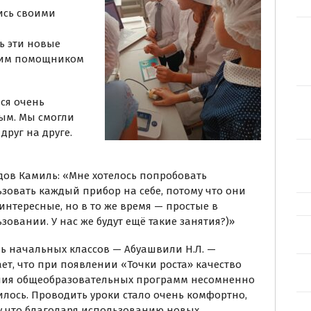
ись своими
ь эти новые
ьшим помощником
ся очень
ым. Мы смогли
друг на друге.
ов Камиль: «Мне хотелось попробовать
зовать каждый прибор на себе, потому что они
интересные, но в то же время — простые в
зовании. У нас же будут ещё такие занятия?)»
ь начальных классов — Абуашвили Н.Л. —
ет, что при появлении «Точки роста» качество
ния общеобразовательных программ несомненно
лось. Проводить уроки стало очень комфортно,
у что благодаря использованию новых