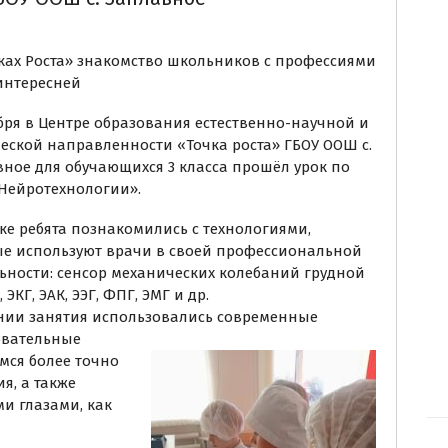
ках Роста» знакомство школьников с профессиями
интересней
бря в Центре образования естественно-научной и
еской направленности «Точка роста» ГБОУ ООШ с.
ное для обучающихся 3 класса прошёл урок по
Нейротехнологии».
ке ребята познакомились с технологиями,
ые используют врачи в своей профессиональной
ьности: сенсор механических колебаний грудной
 ЭКГ, ЭАК, ЭЭГ, ФПГ, ЭМГ и др.
ении занятия использовались современные
овательные
мся более точно
я, а также
и глазами, как