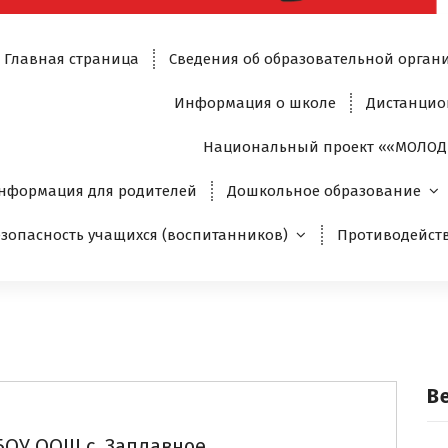
Главная страница
Сведения об образовательной орган
Информация о школе
Дистанцио
Национальный проект ««МОЛОД
нформация для родителей
Дошкольное образование
езопасность учащихся (воспитанников)
Противодейст
В
БОУ ООШ с. Заплавное