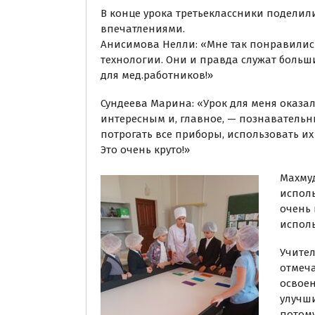
В конце урока третьеклассники поделил
впечатлениями.
Анисимова Нелли: «Мне так понравилис
технологии. Они и правда служат бол
для мед.работников!»
Сундеева Марина: «Урок для меня оказал
интересным и, главное, — познавательн
потрогать все приборы, использовать их 
Это очень круто!»
Махмуд
исполь
очень 
исполь
Учител
отмеча
освое
улучши
потом