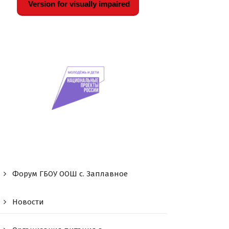
Version for visually impaired
Форум ГБОУ ООШ c. Заплавное
Новости