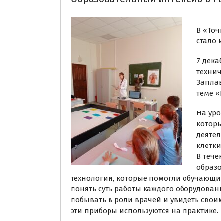
В «Точ
стало 
7 дека
технич
Заплав
теме «
На уро
котор
деятел
клетки,
В теч
образ
технологии, которые помогли обучающи
понять суть работы каждого оборудовани
побывать в роли врачей и увидеть своим
эти приборы используются на практике.