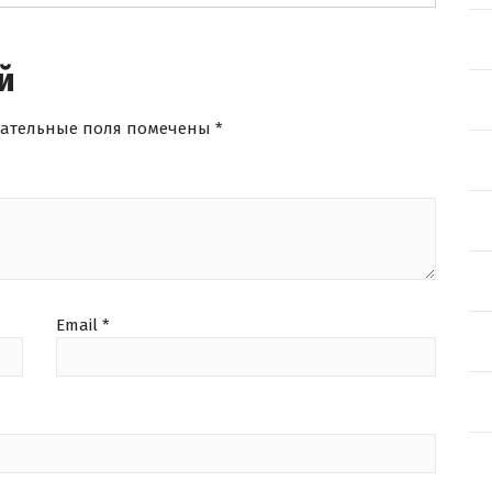
й
зательные поля помечены
*
Email
*