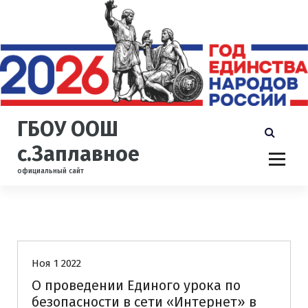
П
е
р
е
й
т
и
к
ГБОУ ООШ
с
о
с.Заплавное
д
официальный сайт
е
р
ж
и
Новости
м
о
Ноя 1 2022
м
у
О проведении Единого урока по
безопасности в сети «Интернет» в