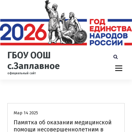
П
е
р
е
й
т
и
к
ГБОУ ООШ
с
о
с.Заплавное
д
официальный сайт
е
р
ж
и
Новости
м
о
Мар 14 2025
м
у
Памятка об оказании медицинской
помощи несовершеннолетним в