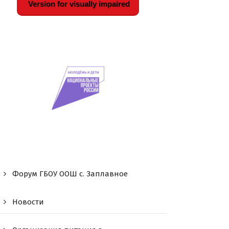
Version for visually impaired
Форум ГБОУ ООШ c. Заплавное
Новости