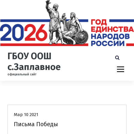
П
е
р
е
й
т
и
к
ГБОУ ООШ
с
о
с.Заплавное
д
официальный сайт
е
р
ж
и
Новости
м
о
Мар 10 2021
м
у
Письма Победы