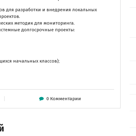
гов для разработки и внедрения локальных
роектов.
ческих методик для мониторинга.
истемные долгосрочные проекты:
щихся начальных классов);
0 Комментарии
й