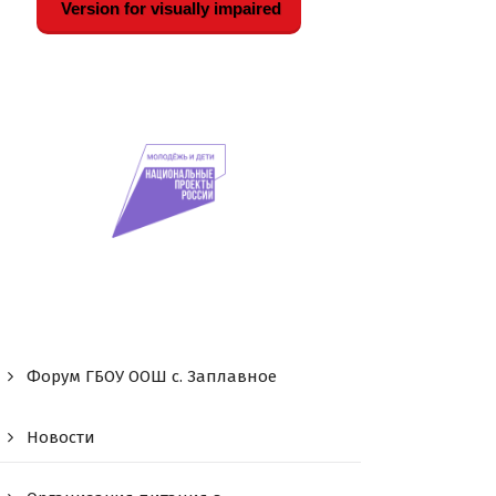
Version for visually impaired
Форум ГБОУ ООШ c. Заплавное
Новости