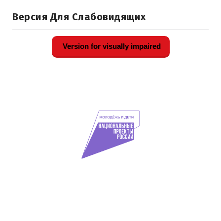
Версия Для Слабовидящих
Version for visually impaired