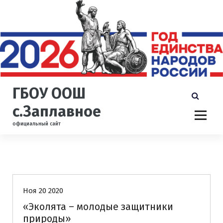
П
е
р
е
й
т
и
к
ГБОУ ООШ
с
о
с.Заплавное
д
официальный сайт
е
р
ж
и
Новости
м
о
Ноя 20 2020
м
у
«Эколята – молодые защитники
природы»