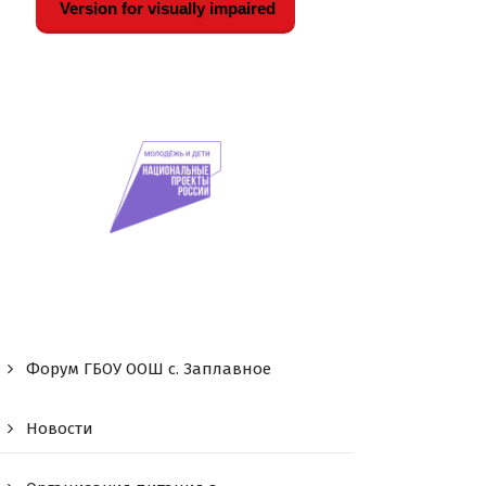
Version for visually impaired
Форум ГБОУ ООШ c. Заплавное
Новости