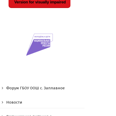
Version for visually impaired
Форум ГБОУ ООШ c. Заплавное
Новости