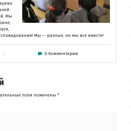
дерево
воей
ой. Мы
ране,
уга,
оисповедования! Мы — разные, но мы все вместе!
0 Комментарии
й
зательные поля помечены
*