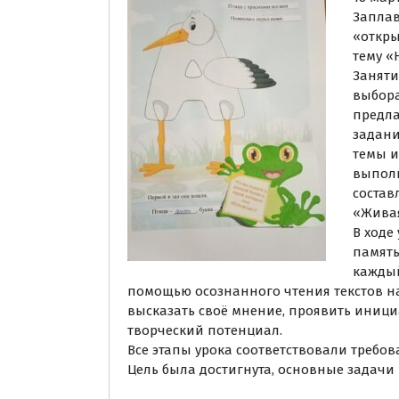
Запла
«откры
тему «
Заняти
выбора
предла
задани
темы и
выполн
состав
«Живая
В ходе
память
каждый
помощью осознанного чтения текстов на
высказать своё мнение, проявить иници
творческий потенциал.
Все этапы урока соответствовали требов
Цель была достигнута, основные задачи