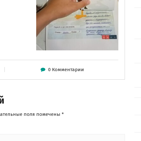
0 Комментарии
й
зательные поля помечены
*