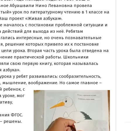
вное Абуашвили Нино Левановна провела
тый» урок по литературному чтению в 1 классе на
Наш проект «Живая азбука»».
е началось с постановки проблемной ситуации и
 действий для выхода из неё. Ребятам
гались интересные, но очень познавательные
я, решение которых привело их к постановке
 цели урока. Вторая часть урока была отведена на
ение практической работы. Школьники
ляли свою первую книгу, которая называлась
 азбука».
 урока у ребят развивались: сообразительность,
, мышление, воображение. Но самое главное –
 ребенок, с
 уроке, мог
ативу,
ания ФГОС.
 – решены.