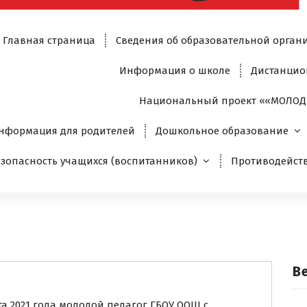
Главная страница
Сведения об образовательной орган
Информация о школе
Дистанцио
Национальный проект ««МОЛОД
нформация для родителей
Дошкольное образование
езопасность учащихся (воспитанников)
Противодейст
В
та 2021 года молодой педагог ГБОУ ООШ с.