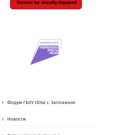
Version for visually impaired
Форум ГБОУ ООШ c. Заплавное
Новости