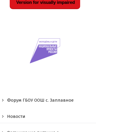
Version for visually impaired
Форум ГБОУ ООШ c. Заплавное
Новости