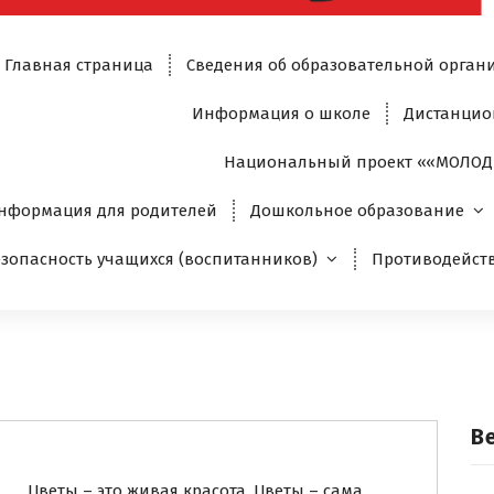
Главная страница
Сведения об образовательной орган
Информация о школе
Дистанцио
Национальный проект ««МОЛОД
нформация для родителей
Дошкольное образование
езопасность учащихся (воспитанников)
Противодейст
В
Цветы – это живая красота. Цветы – сама