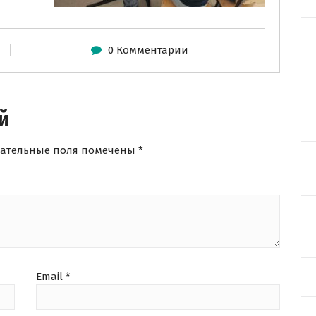
0 Комментарии
й
зательные поля помечены
*
Email
*