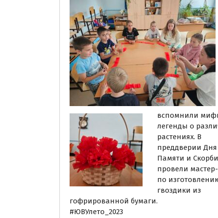
вспомнили миф
легенды о разл
растениях. В
преддверии Дня
Памяти и Скорб
провели мастер-
по изготовлени
гвоздики из
гофрированной бумаги.
#ЮВУлето_2023