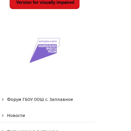
Version for visually impaired
Форум ГБОУ ООШ c. Заплавное
Новости