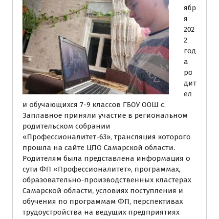
ябр
я
202
2
год
а
ро
дит
ел
и обучающихся 7-9 классов ГБОУ ООШ с.
Заплавное приняли участие в региональном
родительском собрании
«Профессионалитет-63», трансляция которого
прошла на сайте ЦПО Самарской области.
Родителям была представлена информация о
сути ФП «Профессионалитет», программах,
образовательно-производственных кластерах
Самарской области, условиях поступления и
обучения по программам ФП, перспективах
трудоустройства на ведущих предприятиях