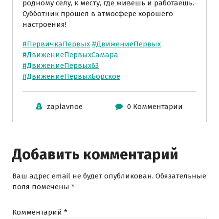
родному селу, к месту, где живешь и работаешь.
Субботник прошел в атмосфере хорошего
настроения!
#ПервичкаПервых
#ДвижениеПервых
#ДвижениеПервыхСамара
#ДвижениеПервых63
#ДвижениеПервыхБорское
zaplavnoe
0 Комментарии
Добавить комментарий
Ваш адрес email не будет опубликован.
Обязательные
поля помечены
*
Комментарий
*