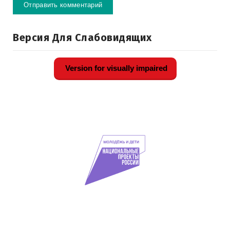
Версия Для Слабовидящих
Version for visually impaired