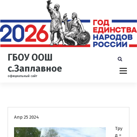
П
е
р
е
й
т
и
к
ГБОУ ООШ
с
о
с.Заплавное
д
официальный сайт
е
р
ж
и
Новости
м
о
Апр 25 2024
м
у
Тру
д =