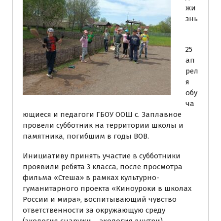
жи
знь
25
ап
рел
я
обу
ча
ющиеся и педагоги ГБОУ ООШ с. Заплавное
провели субботник на территории школы и
памятника, погибшим в годы ВОВ.
Инициативу принять участие в субботники
проявили ребята 3 класса, после просмотра
фильма «Стеша» в рамках культурно-
гуманитарного проекта «Киноуроки в школах
России и мира», воспитывающий чувство
ответственности за окружающую среду
(экология снаружи – экология внутри)