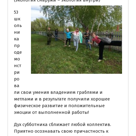
53
шк
оль
ни
ка
пр
оде
мо
нст
ри
ро
ва
ли свои умения владением граблями и
метлами и в результате получили хорошее
физическое развитие и положительные
эмоции от выполненной работы!
Дух субботника сближает любой коллектив.
Приятно осознавать свою причастность к