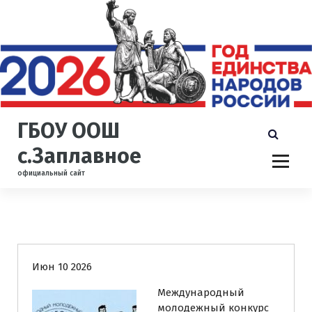
П
е
р
е
й
т
и
к
ГБОУ ООШ
с
о
с.Заплавное
д
официальный сайт
е
р
ж
и
Новости
м
о
Июн 10 2026
м
у
Международный
молодежный конкурс