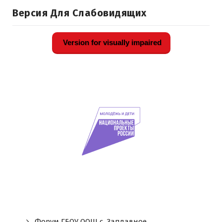
Версия Для Слабовидящих
Version for visually impaired
Форум ГБОУ ООШ c. Заплавное