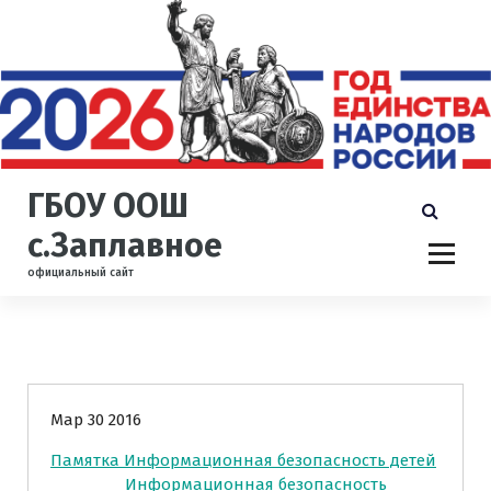
П
е
р
е
й
т
и
к
ГБОУ ООШ
с
о
с.Заплавное
д
официальный сайт
е
р
ж
и
Новости
м
о
Мар 30 2016
м
у
Памятка Информационная безопасность детей
Информационная безопасность