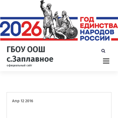
П
е
р
е
й
т
и
к
ГБОУ ООШ
с
о
с.Заплавное
д
официальный сайт
е
р
ж
и
Новости
м
о
Апр 12 2016
м
у