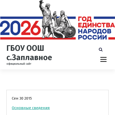
П
е
р
е
й
т
и
к
ГБОУ ООШ
с
о
с.Заплавное
д
официальный сайт
е
р
ж
и
Сведения об образовательной организации
м
о
Сен 30 2015
м
у
Основные сведения