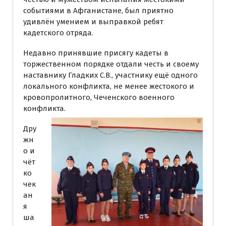
событиями в Афганистане, был приятно
удивлён умением и выправкой ребят
кадетского отряда.
Недавно принявшие присягу кадеты в
торжественном порядке отдали честь и своему
наставнику Гладких С.В., участнику ещё одного
локального конфликта, не менее жестокого и
кровопролитного, Чеченского военного
конфликта.
Дру
жн
о и
чёт
ко
чек
ан
я
ша