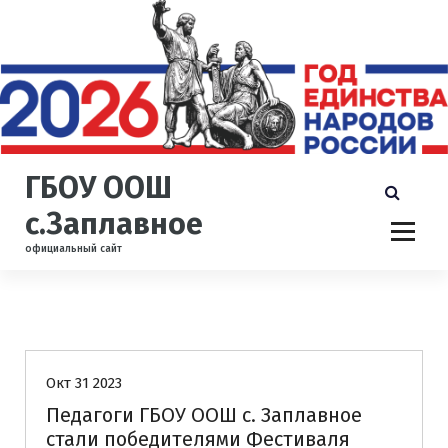
П
е
р
е
й
т
и
к
ГБОУ ООШ
с
о
с.Заплавное
д
официальный сайт
е
р
ж
и
Учительский Арсенал
м
о
Окт 31 2023
м
у
Педагоги ГБОУ ООШ с. Заплавное
стали победителями Фестиваля