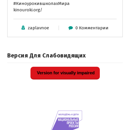
#КиноурокившколахМира
kinouroki.org/
zaplavnoe
0 Комментарии
Версия Для Слабовидящих
Version for visually impaired