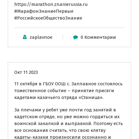
https://marathon.znanierussia.ru
#МарафонЗнаниеПервые
#РоссийскоеОбществоЗнание
zaplavnoe
0 Комментарии
Казачий кадетский класс "Станица"
Новости
Окт 11 2023
11 октября в ГБОУ ООШ с. Заплавное состоялось
тожественное событие – принятие присяги
кадетами казачьего отряда «Станица».
За плечами у ребят уже почти год занятий в
кадетском отряде, но уже можно гордиться их
воинской закалкой и выправкой. Поэтому есть
все основания считать, что свою клятву
кадеты-казаки произносили осознанно и