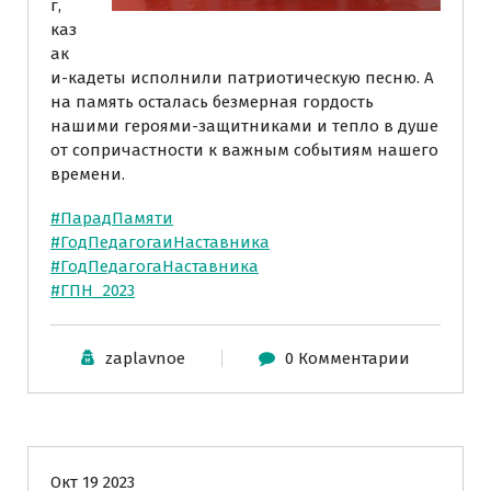
г,
каз
ак
и-кадеты исполнили патриотическую песню. А
на память осталась безмерная гордость
нашими героями-защитниками и тепло в душе
от сопричастности к важным событиям нашего
времени.
#ПарадПамяти
#ГодПедагогаиНаставника
#ГодПедагогаНаставника
#ГПН_2023
zaplavnoe
0 Комментарии
Информация для родителей
Новости
Окт 19 2023