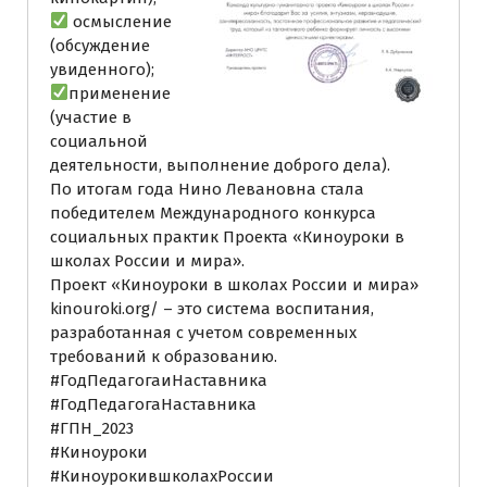
осмысление
(обсуждение
увиденного);
применение
(участие в
социальной
деятельности, выполнение доброго дела).
По итогам года Нино Левановна стала
победителем Международного конкурса
социальных практик Проекта «Киноуроки в
школах России и мира».
Проект «Киноуроки в школах России и мира»
kinouroki.org/ – это система воспитания,
разработанная с учетом современных
требований к образованию.
#ГодПедагогаиНаставника
#ГодПедагогаНаставника
#ГПН_2023
#Киноуроки
#КиноурокившколахРоссии