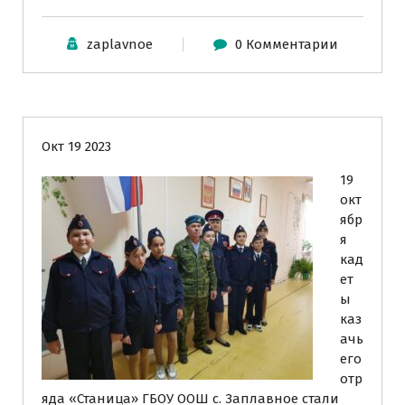
zaplavnoe
0 Комментарии
Казачий кадетский класс "Станица"
Окт 19 2023
19
окт
ябр
я
кад
ет
ы
каз
ачь
его
отр
яда «Станица» ГБОУ ООШ с. Заплавное стали