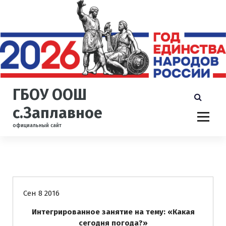
П
е
р
е
й
т
и
к
ГБОУ ООШ
с
о
с.Заплавное
д
официальный сайт
е
р
ж
и
Новости
м
о
Сен 8 2016
м
у
Интегрированное занятие на тему: «Какая
сегодня погода?»