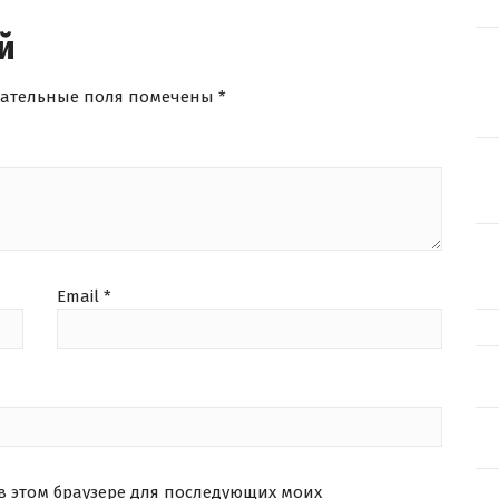
й
зательные поля помечены
*
Email
*
 в этом браузере для последующих моих