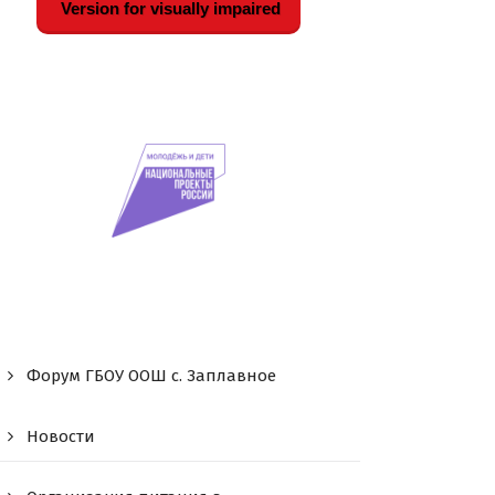
Version for visually impaired
Форум ГБОУ ООШ c. Заплавное
Новости