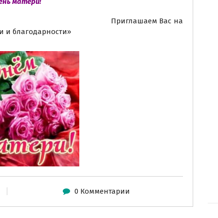
ень матери!
бушки! Приглашаем Вас на
раздник любви и благодарности»
0 Комментарии