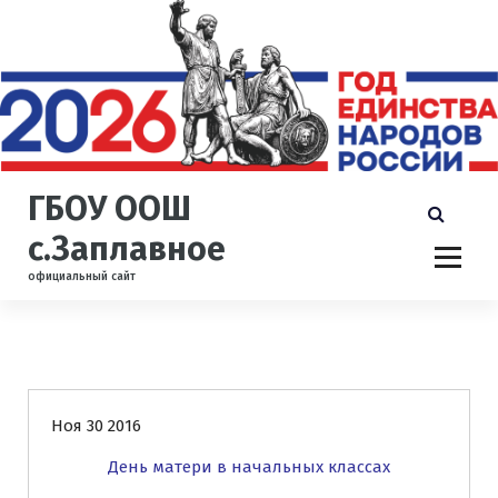
П
е
р
е
й
т
и
к
ГБОУ ООШ
с
о
с.Заплавное
д
официальный сайт
е
р
ж
и
Новости
м
о
Ноя 30 2016
м
у
День матери в начальных классах