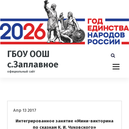
П
е
р
е
й
т
и
к
ГБОУ ООШ
с
о
с.Заплавное
д
официальный сайт
е
р
ж
и
Новости
м
о
Апр 13 2017
м
у
Интегрированное занятие «Мини-викторина
по сказкам К. И. Чуковского»