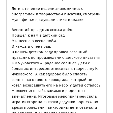
Дети в течение недели знакомились с
биографией и творчеством писателя, смотрели
мультфильмы, слушали стихи и сказки.
Весенний праздник ясным днём
Пришёл к нам в детский сад.
Мы песню о весне поём.
И каждый очень рад.
В нашем детском саду прошел весенний
праздник по произведению детского писателя
К.И.Чуковского «Краденое солнце». Дети с
большим интересом отнеслись к творчеству К.
Чуковского. А как здорово было спасать
солнышко от злого крокодила, который не
хотел возвращать его на небо.
У детей осталось
множество незабываемых и радостных
впечатлений. Итоговым мероприятием стала
игра-викторина «Сказки дедушки Корнея». Во
время проведения викторины дети отвечали
на вопросы и выполняли задания,