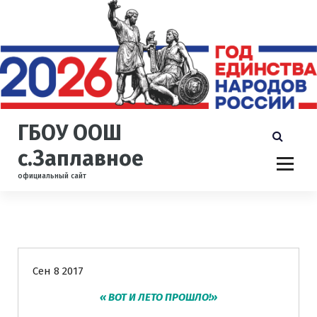
П
е
р
е
й
т
и
к
ГБОУ ООШ
с
о
с.Заплавное
д
официальный сайт
е
р
ж
и
Новости
м
о
Сен 8 2017
м
у
« ВОТ И ЛЕТО ПРОШЛО!»