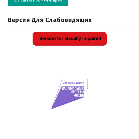
Версия Для Слабовидящих
Version for visually impaired