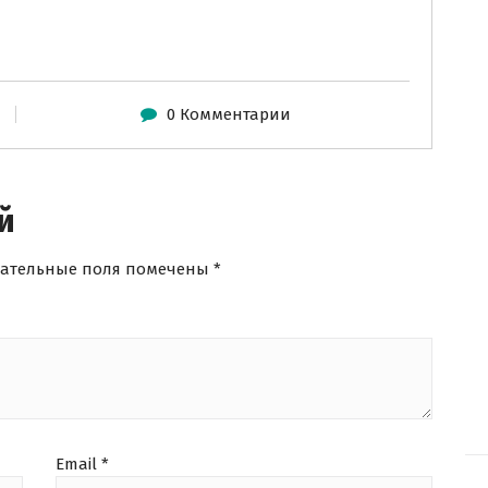
0 Комментарии
й
зательные поля помечены
*
Email
*