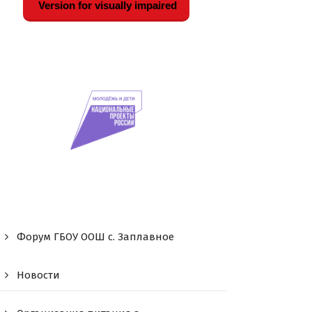
Version for visually impaired
Форум ГБОУ ООШ c. Заплавное
Новости