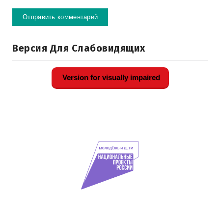
Версия Для Слабовидящих
Version for visually impaired