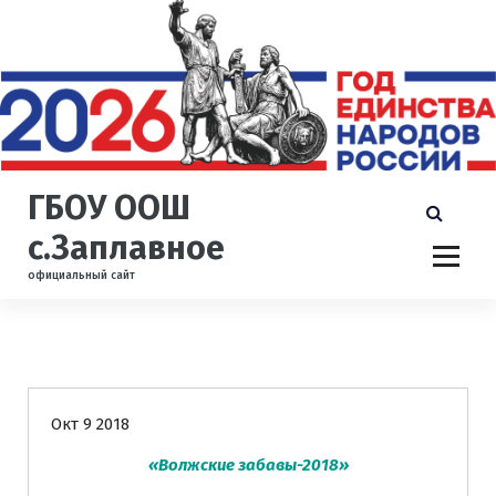
П
е
р
е
й
т
и
к
ГБОУ ООШ
с
о
с.Заплавное
д
официальный сайт
е
р
ж
и
Новости
м
о
Окт 9 2018
м
у
«Волжские забавы-2018»