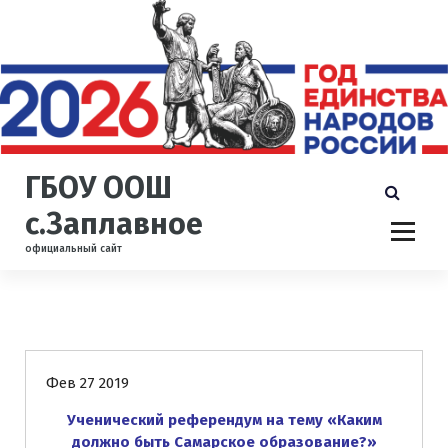
П
е
р
е
й
т
и
к
ГБОУ ООШ
с
о
с.Заплавное
д
официальный сайт
е
р
ж
и
Новости
м
о
Фев 27 2019
м
у
Ученический референдум на тему «Каким
должно быть Самарское образование?»