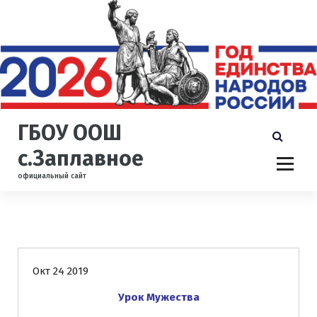
П
е
р
е
й
т
и
к
ГБОУ ООШ
с
о
с.Заплавное
д
официальный сайт
е
р
ж
и
Новости
м
о
Окт 24 2019
м
у
Урок Мужества