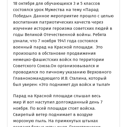
18 октября для обучающихся 3 и 5 классов
состоялся урок Мужества на тему «Парад
Победы». Данное мероприятие прошло с целью
воспитания патриотических качеств через
изучение истории героизма советских людей в
годы Великой Отечественной войны. Ребята
узнали, что 7 ноября 1941 года состоялся
военный парад на Красной площади. Это
произошло в обстановке продвижения
немецко-фашистских войск по территории
Советского Союза.Он организовывался и
проводился по личному указанию Верховного
Главнокомандующего И.В. Сталина, который
был уверен: «Это поднимет дух войск и тыла!»
Парад на Красной площади слышал весь
мир И вот наступил долгожданный день 7
ноября. По всей площади стоят войска.
Свирепый ветер поднимает в воздухе
морозную пыль. На примкнутых штыках
оседают белые иглы инея. Геометрически