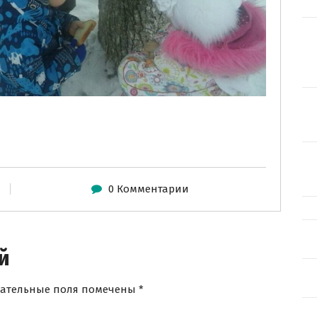
0 Комментарии
й
зательные поля помечены
*