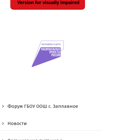
Version for visually impaired
Форум ГБОУ ООШ c. Заплавное
Новости