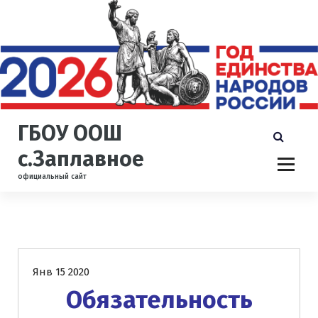
П
е
р
е
й
т
и
к
ГБОУ ООШ
с
о
с.Заплавное
д
официальный сайт
е
р
ж
и
Новости
м
о
Янв 15 2020
м
у
Обязательность