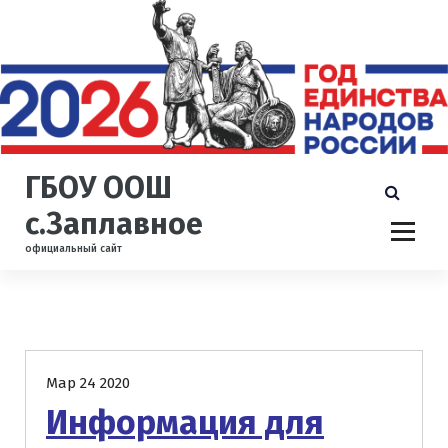
П
е
р
е
й
т
и
к
ГБОУ ООШ
с
о
с.Заплавное
д
официальный сайт
е
р
ж
и
Новости
м
о
Мар 24 2020
м
у
Информация для