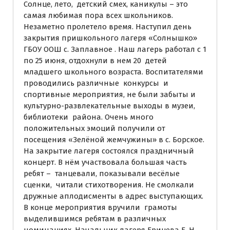
Солнце, лето, детский смех, каникулы – это
самая любимая пора всех школьников.
Незаметно пролетело время. Наступил день
закрытия пришкольного лагеря «Солнышко»
ГБОУ ООШ с. Заплавное . Наш лагерь работал с 1
по 25 июня, отдохнули в нем 20 детей
младшего школьного возраста. Воспитателями
проводились различные конкурсы и
спортивные мероприятия, не были забыты и
культурно-развлекательные выходы в музеи,
библиотеки района. Очень много
положительных эмоций получили от
посещения «Зелёной жемчужины» в с. Борское.
На закрытие лагеря состоялся праздничный
концерт. В нём участвовала большая часть
ребят – танцевали, показывали весёлые
сценки, читали стихотворения. Не смолкали
дружные аплодисменты в адрес выступающих.
В конце мероприятия вручили грамоты
выделившимся ребятам в различных
номинациях. Начальник лагеря Ерицева Е. Н.