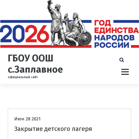
П
е
р
е
й
т
и
к
ГБОУ ООШ
с
о
с.Заплавное
д
официальный сайт
е
р
ж
и
Новости
м
о
Июн 28 2021
м
у
Закрытие детского лагеря