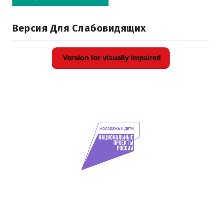
Версия Для Слабовидящих
Version for visually impaired