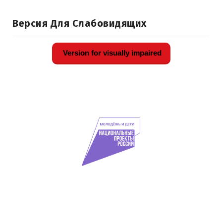
Версия Для Слабовидящих
Version for visually impaired