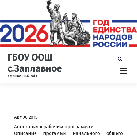
П
е
р
е
й
т
и
к
ГБОУ ООШ
с
о
с.Заплавное
д
официальный сайт
е
р
ж
и
Описание образовательной программы, аннотации
м
о
Авг 30 2015
м
у
Аннотация к рабочим программам
Описание прогаммы начального общего