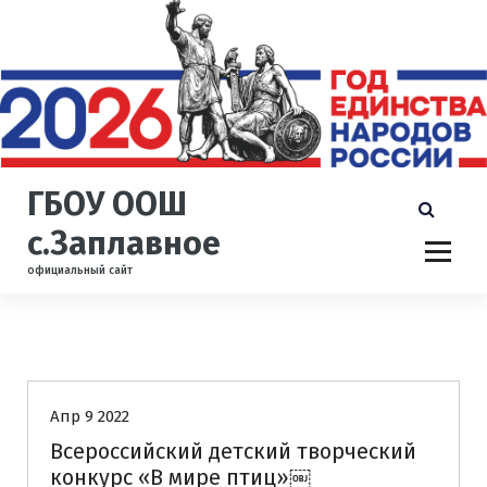
П
е
р
е
й
т
и
к
ГБОУ ООШ
с
о
с.Заплавное
д
официальный сайт
е
р
ж
и
Uncategorized
Новости
м
о
Апр 9 2022
м
у
Всероссийский детский творческий
конкурс «В мире птиц»￼