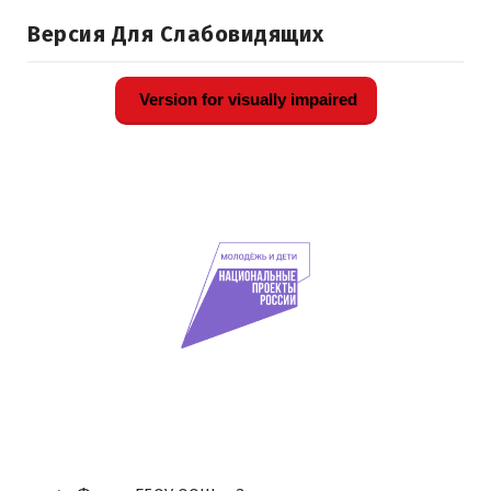
Версия Для Слабовидящих
Version for visually impaired