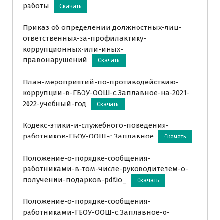
работы
Скачать
Приказ об определении должностных-лиц-
ответственных-за-профилактику-
коррупционных-или-иных-
правонарушений
Скачать
План-мероприятий-по-противодействию-
коррупции-в-ГБОУ-ООШ-с.Заплавное-на-2021-
2022-учебный-год
Скачать
Кодекс-этики-и-служебного-поведения-
работников-ГБОУ-ООШ-с.Заплавное
Скачать
Положение-о-порядке-сообщения-
работниками-в-том-числе-руководителем-о-
получении-подарков-pdf.io_
Скачать
Положение-о-порядке-сообщения-
работниками-ГБОУ-ООШ-с.Заплавное-о-