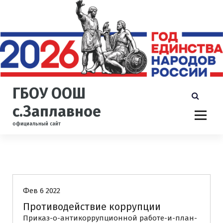
П
е
р
е
й
т
и
к
ГБОУ ООШ
с
о
с.Заплавное
д
официальный сайт
е
р
ж
и
Uncategorized
Противодействие коррупции
м
о
Фев 6 2022
м
у
Противодействие коррупции
Приказ-о-антикоррупционной работе-и-план-