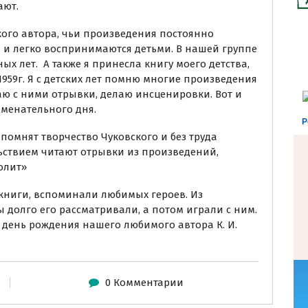
ают.
кого автора, чьи произведения постоянно
я и легко воспринимаются детьми. В нашей группе
х лет. А также я принесла книгу моего детства,
959г. Я с детских лет помню многие произведения
ваю с ними отрывки, делаю инсценировки. Вот и
аменательного дня.
Р
 помнят творчество Чуковского и без труда
льствием читают отрывки из произведений,
олит»
книги, вспоминали любимых героев. Из
 долго его рассматривали, а потом играли с ним.
 день рождения нашего любимого автора К. И.
0 Комментарии