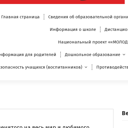
Главная страница
Сведения об образовательной орган
Информация о школе
Дистанцио
Национальный проект ««МОЛОД
нформация для родителей
Дошкольное образование
езопасность учащихся (воспитанников)
Противодейст
опилка
Новости
В
менитого на весь мир и любимого