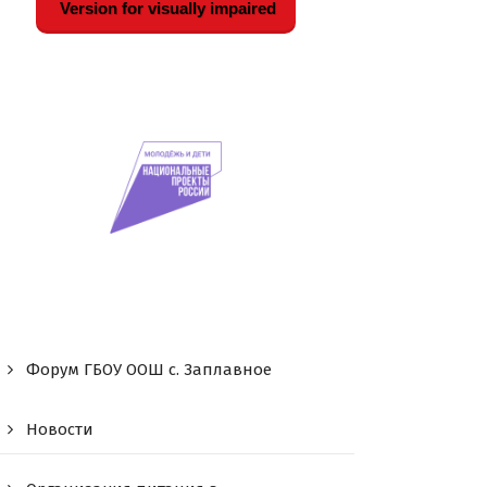
Version for visually impaired
Форум ГБОУ ООШ c. Заплавное
Новости