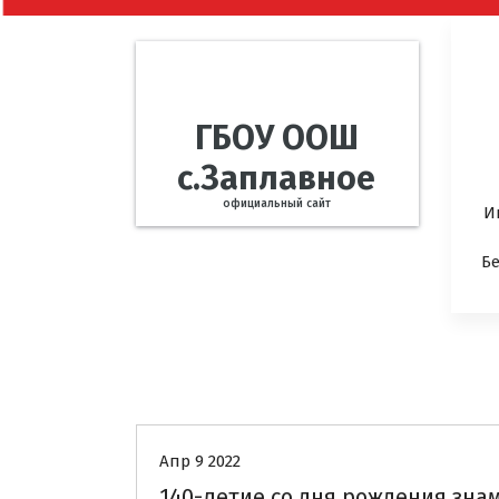
ГБОУ ООШ
с.Заплавное
официальный сайт
И
Б
Uncategorized
Методическая к
Апр 9 2022
140-летие со дня рождения зна