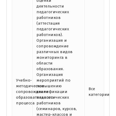
оценки
деятельности
педагогических
работников
(аттестация
педагогических
работников).
Организация и
сопровождение
различных видов
мониторинга в
области
образования.
Организация
Учебно-
мероприятий по
методическое
повышению
Все
сопровождение
квалификации
категории
образовательного
педагогических
процесса
работников
(семинаров, курсов,
мастер-классов и