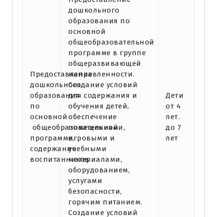
дошкольного
образования по
основной
общеобразовательной
программе в группе
общеразвивающей
Предоставление
направленности.
дошкольного
Создание условий
образования
для содержания и
Дети
по
обучения детей,
от 4
основной
обеспечение
лет.
общеобразовательной
помещениями,
до 7
программе,
игровыми и
лет
содержание
учебными
воспитанников
материалами,
оборудованием,
услугами
безопасности,
горячим питанием.
Создание условий