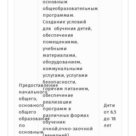
основным
общеобразовательным
программам.
Создание условий
для обучения детей,
обеспечения
помещениями,
учебными
материалами,
оборудованием,
коммунальными
услугами, услугами
безопасности,
Предоставление
горячим питанием,
начального
обеспечение
общего,
реализации
основного
Дети
программ в
общего
от 6,5
различных формах
образования
до 18
обучения:
по
лет
очной,очно-заочной
основным
(вечерней),