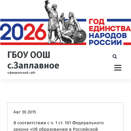
П
е
р
е
й
т
и
к
ГБОУ ООШ
с
о
с.Заплавное
д
официальный сайт
е
р
ж
и
Uncategorized
м
о
Авг 30 2015
м
у
В соответствии с ч. 1 ст. 101 Федерального
закона «Об образовании в Российской