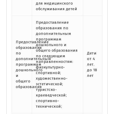
для медицинского
обслуживания детей
Предоставление
образования по
дополнительным
программам
Предоставление
дошкольного и
образования
общего образования
по
Дети
по следующим
дополнительным
от 4
направленностям:
программам
лет.
физкультурно-
дошкольного
до 18
спортивной;
и
лет
художественно-
общего
эстетической;
образования
туристско-
краеведческой;
спортивно-
технической;