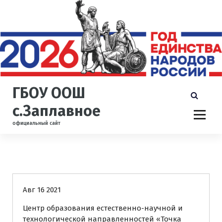
П
е
р
е
й
т
и
к
ГБОУ ООШ
с
о
с.Заплавное
д
официальный сайт
е
р
ж
Uncategorized
и
Общая информация о центре «Точка роста»
м
о
Авг 16 2021
м
у
Центр образования естественно-научной и
технологической направленностей «Точка