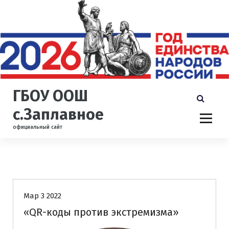
П
е
р
е
й
т
и
к
ГБОУ ООШ
с
о
с.Заплавное
д
официальный сайт
е
р
ж
и
Uncategorized
м
о
Мар 3 2022
м
у
«QR-коды против экстремизма»