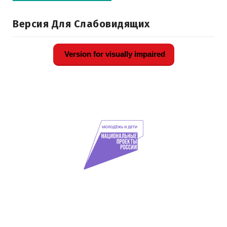
Версия Для Слабовидящих
Version for visually impaired